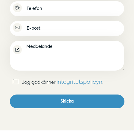
Namnlös
E-
post
(Obligatoriskt)
Meddelande
Samtycke
integritetspolicyn
Jag godkänner
.
(Obligatoriskt)
Skicka