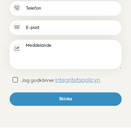
Namnlös
E-
post
(Obligatoriskt)
Meddelande
Samtycke
integritetspolicyn
Jag godkänner
.
(Obligatoriskt)
Skicka