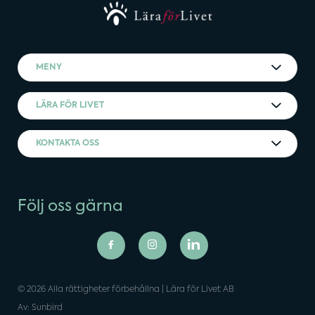
MENY
LÄRA FÖR LIVET
KONTAKTA OSS
Följ oss gärna
© 2026 Alla rättigheter förbehållna | Lära för Livet AB
Av: Sunbird