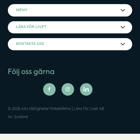
MENY
LÄRA FÖR LIVET
KONTAKTA OSS
Följ oss gärna
© 2026 Alla rättigheter förbehållna | Lära för Livet AB
Av: Sunbird