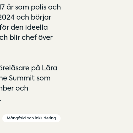
17 år som polis och
2024 och börjar
ör den ideella
h blir chef över
öreläsare på Lära
 The Summit som
mber och
.
Mångfald och Inkludering