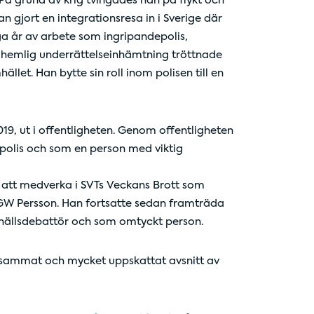
å grund av krig tvingades han på flykt och
n gjort en integrationsresa in i Sverige där
a år av arbete som ingripandepolis,
 hemlig underrättelseinhämtning tröttnade
llet. Han bytte sin roll inom polisen till en
9, ut i offentligheten. Genom offentligheten
polis och som en person med viktig
tt medverka i SVTs Veckans Brott som
 GW Persson. Han fortsatte sedan framträda
amhällsdebattör och som omtyckt person.
ksammat och mycket uppskattat avsnitt av