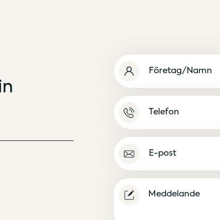
Namn
(Obligatoriskt)
in
Namnlös
E-
post
(Obligatoriskt)
Meddelande