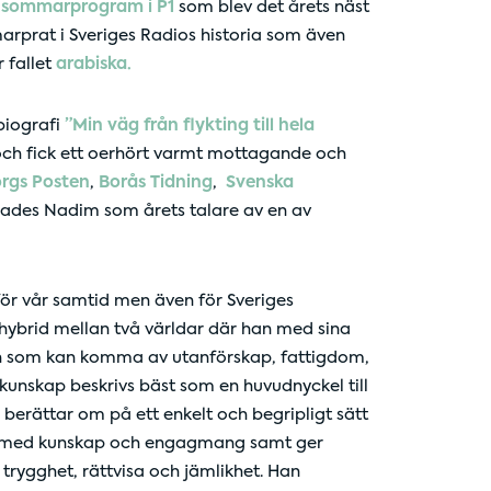
e
sommarprogram i P1
som blev det årets näst
rprat i Sveriges Radios historia som även
 fallet
arabiska.
biografi
”Min väg från flykting till hela
ch fick ett oerhört varmt mottagande och
rgs Posten
,
Borås Tidning
,
Svenska
sades Nadim som årets talare av en av
för vår samtid men även för Sveriges
 hybrid mellan två världar där han med sina
en som kan komma av utanförskap, fattigdom,
 kunskap beskrivs bäst som en huvudnyckel till
berättar om på ett enkelt och begripligt sätt
ed med kunskap och engagmang samt ger
 trygghet, rättvisa och jämlikhet. Han