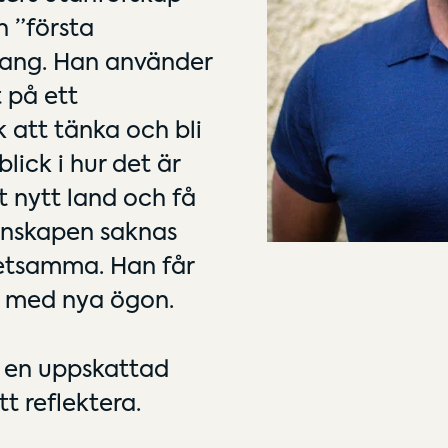
n ”första
hang. Han använder
t på ett
 att tänka och bli
ick i hur det är
t nytt land och få
unskapen saknas
etsamma. Han får
g med nya ögon.
 en uppskattad
t reflektera.