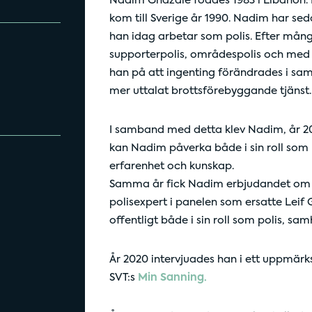
Nadim Ghazale föddes 1983 i Libanon. P
kom till Sverige år 1990. Nadim har seda
han idag arbetar som polis. Efter mång
supporterpolis, områdespolis och med
han på att ingenting förändrades i samhä
mer uttalat brottsförebyggande tjänst.
I samband med detta klev Nadim, år 201
kan Nadim påverka både i sin roll som 
erfarenhet och kunskap.
Samma år fick Nadim erbjudandet om a
polisexpert i panelen som ersatte Leif
offentligt både i sin roll som polis, s
År 2020 intervjuades han i ett uppmär
SVT:s
Min Sanning.