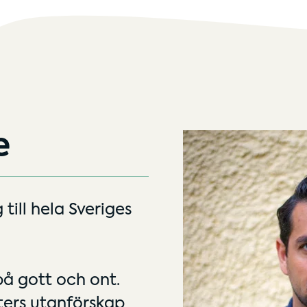
e
till hela Sveriges
på gott och ont.
rters utanförskap