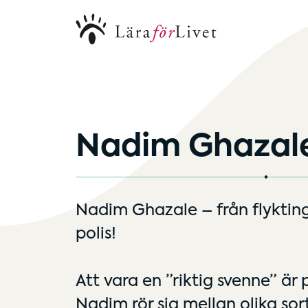
Nadim Ghazal
Nadim Ghazale – från flykting 
polis!
Att vara en ”riktig svenne” är 
Nadim rör sig mellan olika so