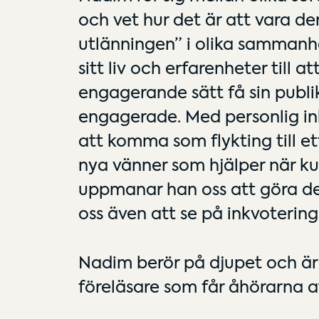
och vet hur det är att vara de
utlänningen” i olika samman
sitt liv och erfarenheter till at
engagerande sätt få sin publik
engagerade. Med personlig inbl
att komma som flykting till et
nya vänner som hjälper när k
uppmanar han oss att göra d
oss även att se på inkvoterin
Nadim berör på djupet och är
föreläsare som får åhörarna at