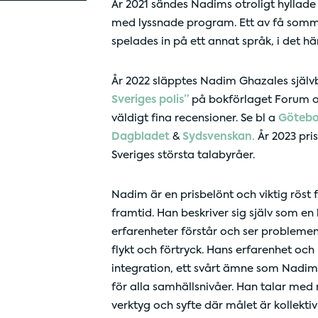
År 2021 sändes Nadims otroligt hyllad
med lyssnade program. Ett av få somma
spelades in på ett annat språk, i det här
År 2022 släpptes Nadim Ghazales själv
Sveriges polis”
på bokförlaget Forum o
väldigt fina recensioner. Se bl a
Götebo
Dagbladet
&
Sydsvenskan.
År 2023 pri
Sveriges största talabyråer.
Nadim är en prisbelönt och viktig röst 
framtid. Han beskriver sig själv som en
erfarenheter förstår och ser problem
flykt och förtryck. Hans erfarenhet och
integration, ett svårt ämne som Nadim 
för alla samhällsnivåer. Han talar m
verktyg och syfte där målet är kollektiv