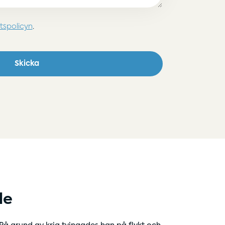
etspolicyn
.
Skicka
le