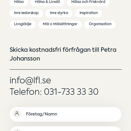
Hälsa
Hälsa & Livsstil
Hälsa och Friskvård
Inre ledarskap
Inre styrka
Inspiration
Livsglädje
Mål o Målsättningar
Organisation
Skicka kostnadsfri förfrågan till Petra
Johansson
info@lfl.se
Telefon: 031-733 33 30
Namn
(Obligatoriskt)
Namnlös