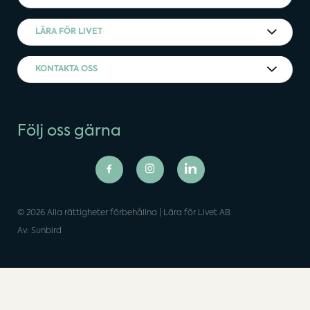
LÄRA FÖR LIVET
KONTAKTA OSS
Följ oss gärna
© 2026 Alla rättigheter förbehållna | Lära för Livet AB
Av: Sunbird