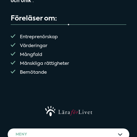
och Unik
”.
Föreläser om:
Entreprenörskap
Värderingar
Mångfald
Mänskliga rättigheter
Bemötande
MENY