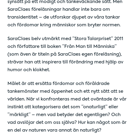
synsätt på ett modigt och tankeväckande sätt. Men
SaraClaes föreläsningar handlar inte bara om
transidentitet – de utforskar djupet av våra tankar
och fördomar kring människor som bryter normen.
SaraClaes belv utmärkt med ”Stora Talarpriset” 2011
och författare till boken ”Från Man till Människa”
(som även är titeln på SaraClaes egen föreläsning),
strävar han att inspirera till förändring med hjälp av
humor och klokhet.
Målet är att ersätta fördomar och föråldrade
tankemönster med öppenhet och ett nytt sätt att se
världen. När vi konfronteras med det oväntade är vår
instinkt att kategorisera det som ”onaturligt” eller
”märkligt” – men vad betyder det egentligen? Och
vad avslöjar det om oss själva? Hur kan något som är
en del av naturen vara annat än naturligt?