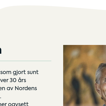
n
 som gjort sunt
över 30 års
 en av Nordens
.
er oavsett