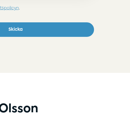
etspolicyn
.
Skicka
 Olsson