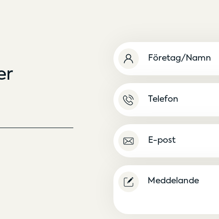
Namn
(Obligatoriskt)
er
Namnlös
E-
post
(Obligatoriskt)
Meddelande