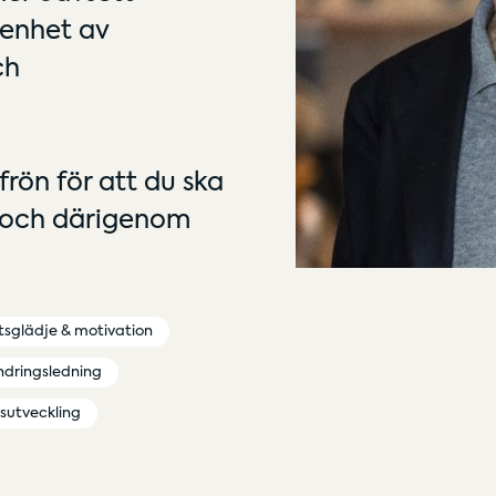
arenhet av
ch
rön för att du ska
e och därigenom
tsglädje & motivation
ndringsledning
sutveckling