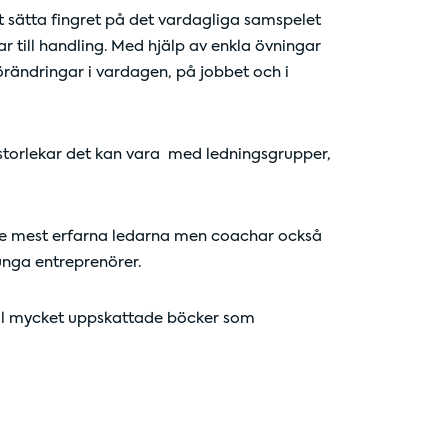
t sätta fingret på det vardagliga samspelet
 till handling. Med hjälp av enkla övningar
örändringar i vardagen, på jobbet och i
 storlekar det kan vara med ledningsgrupper,
 de mest erfarna ledarna men coachar också
unga entreprenörer.
ertal mycket uppskattade böcker som