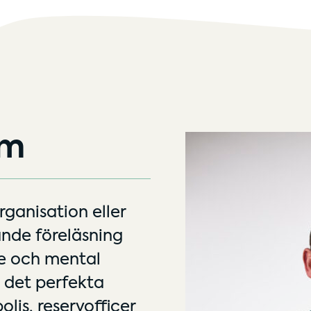
lm
organisation eller
de föreläsning
e och mental
det perfekta
lis, reservofficer