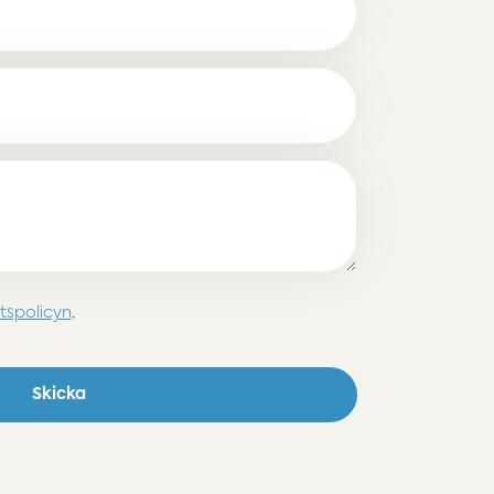
etspolicyn
.
Skicka