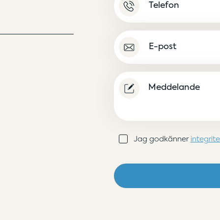
E-
post
(Obligatoriskt)
Meddelande
Samtycke
Jag godkänner
integrit
(Obligatoriskt)