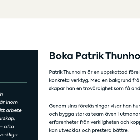
Boka Patrik Thunho
Patrik Thunholm är en uppskattad förel
konkreta verktyg. Med en bakgrund från
skapar han en trovärdighet som få an
ch
iär inom
Genom sina föreläsningar visar han hur
tt arbete
och bygga starka team även i utmanand
arskap,
erfarenheter från verkligheten och kop
– ofta
kan utvecklas och prestera bättre.
verkliga