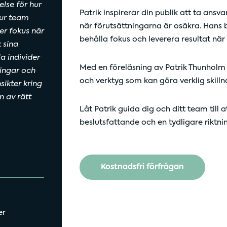
lse för hur
Patrik inspirerar din publik att ta ansv
hur team
när förutsättningarna är osäkra. Hans 
er fokus när
behålla fokus och leverera resultat när 
 sina
a individer
Med en föreläsning av Patrik Thunholm f
ingar och
och verktyg som kan göra verklig skillna
sikter kring
n av rätt
Låt Patrik guida dig och ditt team till 
beslutsfattande och en tydligare riktni
Kostnadsfri förfrågan
er