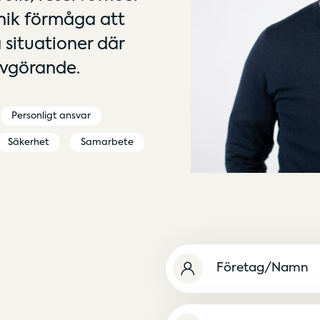
unik förmåga att
 situationer där
avgörande.
Personligt ansvar
Säkerhet
Samarbete
Namn
(Obligatoriskt)
Namnlös