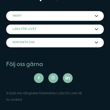
MENY
LÄRA FÖR LIVET
KONTAKTA OSS
Följ oss gärna
© 2026 Alla rättigheter förbehållna | Lära för Livet AB
Av: Sunbird