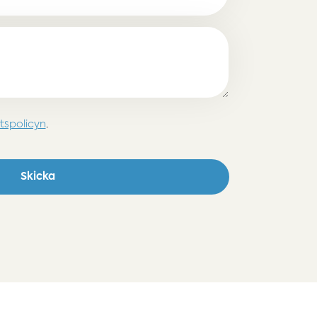
etspolicyn
.
Skicka