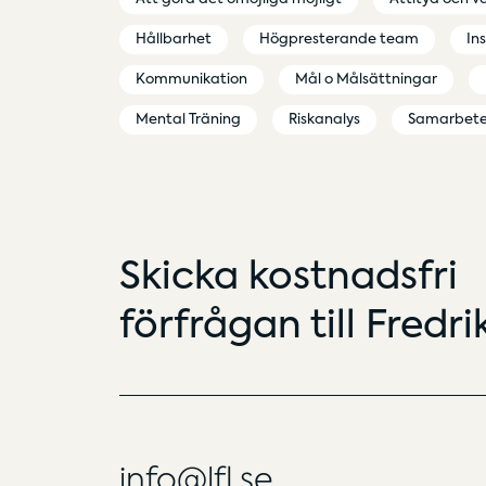
Hållbarhet
Högpresterande team
In
Kommunikation
Mål o Målsättningar
Mental Träning
Riskanalys
Samarbet
Skicka kostnadsfri
förfrågan till Fredr
info@lfl.se