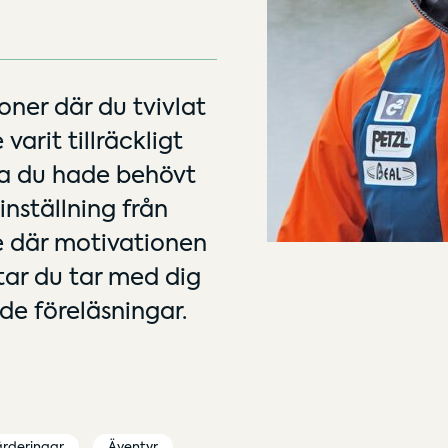
oner där du tvivlat
 varit tillräckligt
rna du hade behövt
inställning från
te där motivationen
tar du tar med dig
nde föreläsningar.
ärderingar
Äventyr