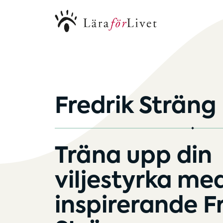
Fredrik Sträng
Träna upp din
viljestyrka me
inspirerande F