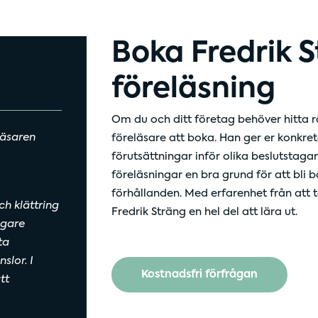
Boka Fredrik 
föreläsning
Om du och ditt företag behöver hitta r
läsaren
föreläsare att boka. Han ger er konkre
förutsättningar inför olika beslutstaga
föreläsningar en bra grund för att bli
förhållanden. Med erfarenhet från att 
ch klättring
Fredrik Sträng en hel del att lära ut.
igare
ta
slor. I
Kostnadsfri förfrågan
tt