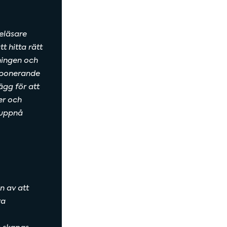
eläsare
t hitta rätt
ningen och
mponerande
ägg för att
er och
 uppnå
n av att
ra