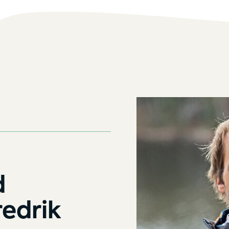
d
redrik