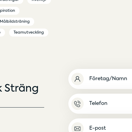
spiration
Målbildsträning
e
Teamutveckling
Namn
(Obligatoriskt)
ik Sträng
Namnlös
E-
post