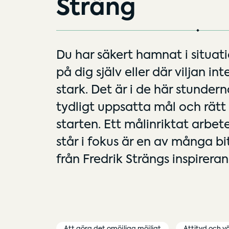
Sträng
Du har säkert hamnat i situati
på dig själv eller där viljan inte
stark. Det är i de här stunde
tydligt uppsatta mål och rätt 
starten. Ett målinriktat arbe
står i fokus är en av många bi
från Fredrik Strängs inspirera
Att göra det omöjliga möjligt
Attityd och v