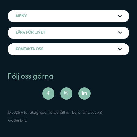
MENY
LÄRA FÖR LIVET
KONTAKTA OSS
Följ oss gärna
© 2026 Alla rättigheter förbehållna | Lära för Livet AB
Av: Sunbird