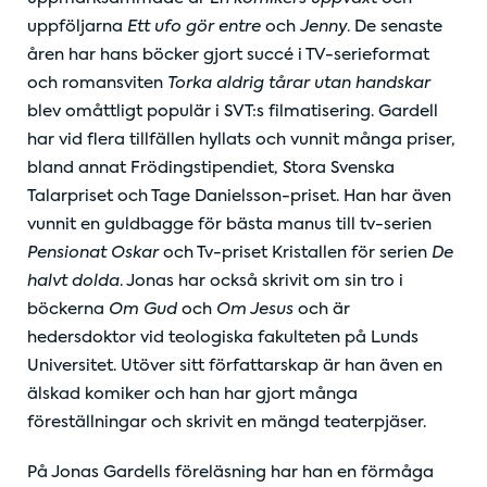
uppföljarna
Ett ufo gör entre
och
Jenny
. De senaste
åren har hans böcker gjort succé i TV-serieformat
och romansviten
Torka aldrig tårar utan handskar
blev omåttligt populär i SVT:s filmatisering. Gardell
har vid flera tillfällen hyllats och vunnit många priser,
bland annat Frödingstipendiet, Stora Svenska
Talarpriset och Tage Danielsson-priset. Han har även
vunnit en guldbagge för bästa manus till tv-serien
Pensionat Oskar
och Tv-priset Kristallen för serien
De
halvt dolda
. Jonas har också skrivit om sin tro i
böckerna
Om Gud
och
Om Jesus
och är
hedersdoktor vid teologiska fakulteten på Lunds
Universitet. Utöver sitt författarskap är han även en
älskad komiker och han har gjort många
föreställningar och skrivit en mängd teaterpjäser.
På Jonas Gardells föreläsning har han en förmåga