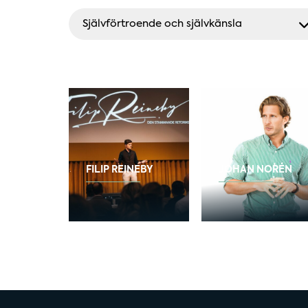
Självförtroende och självkänsla
FILIP REINEBY
JOHAN NORÉN