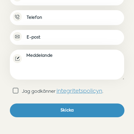
(Obligatoriskt)
Namnlös
E-
post
(Obligatoriskt)
Meddelande
Samtycke
integritetspolicyn
Jag godkänner
.
(Obligatoriskt)
Skicka