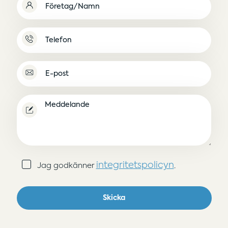
(Obligatoriskt)
Namnlös
E-
post
(Obligatoriskt)
Meddelande
Samtycke
integritetspolicyn
Jag godkänner
.
(Obligatoriskt)
Skicka