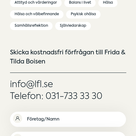
Attityd och värderingar
Balans i livet
Hälsa
Hälsa och välbefinnande
Psykisk ohälsa
Samhällsreflektion
Självledarskap
Skicka kostnadsfri förfrågan till Frida &
Tilda Boisen
info@lfl.se
Telefon: 031-733 33 30
Namn
(Obligatoriskt)
Namnlös