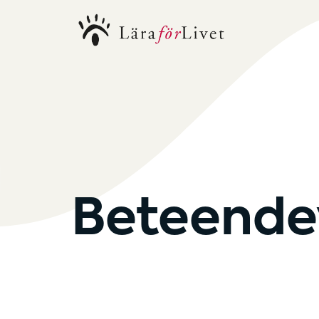
Beteende