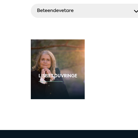
Beteendevetare
LISBET DUVRINGE