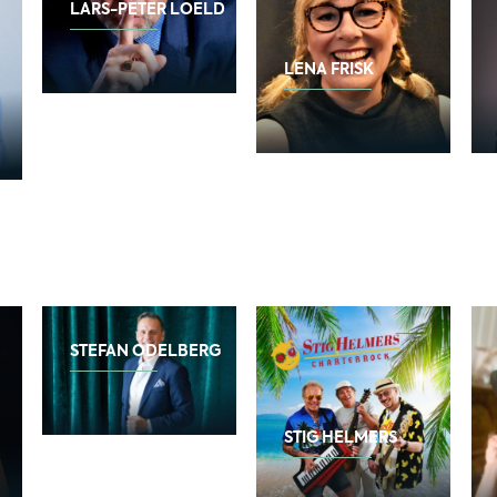
LARS-PETER LOELD
LENA FRISK
STEFAN ODELBERG
STIG HELMERS