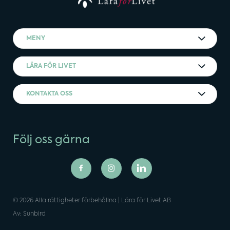
MENY
LÄRA FÖR LIVET
KONTAKTA OSS
Följ oss gärna
© 2026 Alla rättigheter förbehållna | Lära för Livet AB
Av: Sunbird