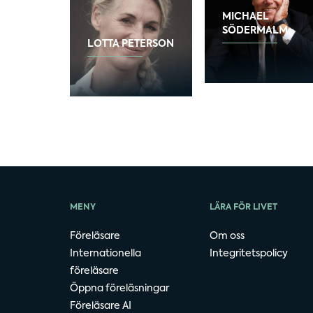
MICHAEL
SÖDERMALM
LOTTA PETERSON
MENY
LÄRA FÖR LIVET
Föreläsare
Om oss
Internationella
Integritetspolicy
föreläsare
Öppna föreläsningar
Föreläsare AI