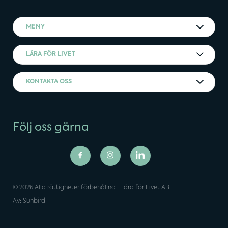
MENY
LÄRA FÖR LIVET
KONTAKTA OSS
Följ oss gärna
© 2026 Alla rättigheter förbehållna | Lära för Livet AB
Av: Sunbird