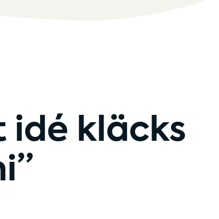
 idé kläcks
i”