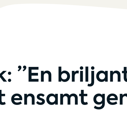
 ”En briljant
tt ensamt gen