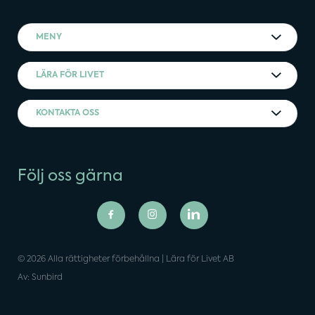
MENY
LÄRA FÖR LIVET
KONTAKTA OSS
Följ oss gärna
© 2026 Alla rättigheter förbehållna | Lära för Livet AB
Av: Sunbird