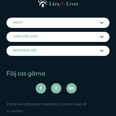
MENY
LÄRA FÖR LIVET
KONTAKTA OSS
Följ oss gärna
© 2026 Alla rättigheter förbehållna | Lära för Livet AB
Av: Sunbird